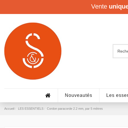
Vente
uniqu
Nouveautés
Les essen
Accueil
LES ESSENTIELS
Cordon paracorde 2.2 mm, par 5 mètres