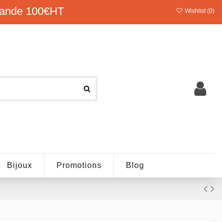
ande 100€HT
Wishlist (
0
)
Bijoux
Promotions
Blog