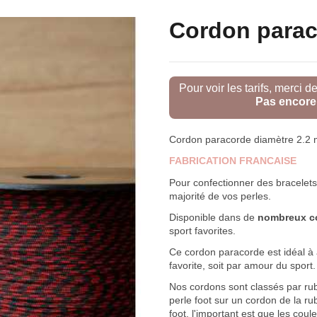
Cordon parac
Pour voir les tarifs, merci d
Pas encore 
Cordon paracorde diamètre 2.2 
FABRICATION FRANCAISE
Pour confectionner des bracelets
majorité de vos perles.
Disponible dans de
nombreux co
sport favorites.
Ce cordon paracorde est idéal à a
favorite, soit par amour du sport
Nos cordons sont classés par rubr
perle foot sur un cordon de la r
foot, l'important est que les coul