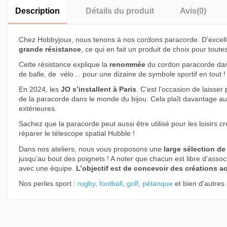
Description
Détails du produit
Avis
(0)
Chez Hobbyjoux, nous tenons à nos cordons paracorde. D’excellen
grande résistance
, ce qui en fait un produit de choix pour toutes
Cette résistance explique la
renommée
du cordon paracorde da
de balle, de vélo… pour une dizaine de symbole sportif en tout !
En 2024, les
JO s’installent à Paris
. C’est l’occasion de laisser
de la paracorde dans le monde du bijou. Cela plaît davantage aux
extérieures.
Sachez que la paracorde peut aussi être utilisé pour les loisirs 
réparer le télescope spatial Hubble !
Dans nos ateliers, nous vous proposons une
large sélection de
jusqu’au bout des poignets ! A noter que chacun est libre d’asso
avec une équipe.
L’objectif est de concevoir des créations ac
Nos perles sport :
rugby
,
football
,
golf
,
pétanque
et bien d'autres 