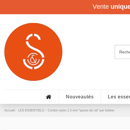
Vente
uniqu
Nouveautés
Les essen
Accueil
LES ESSENTIELS
Cordon nylon 1.5 mm "queue de rat" par bobine