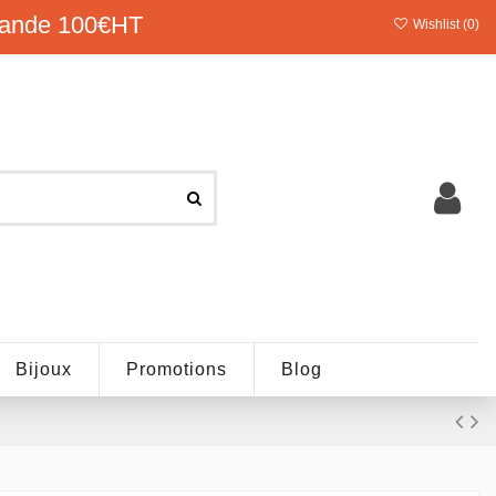
ande 100€HT
Wishlist (
0
)
Bijoux
Promotions
Blog