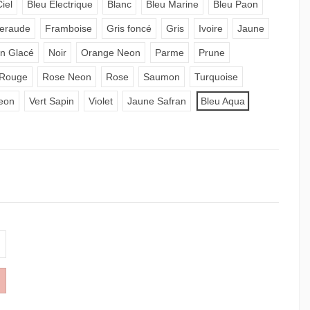
iel
Bleu Electrique
Blanc
Bleu Marine
Bleu Paon
eraude
Framboise
Gris foncé
Gris
Ivoire
Jaune
n Glacé
Noir
Orange Neon
Parme
Prune
Rouge
Rose Neon
Rose
Saumon
Turquoise
eon
Vert Sapin
Violet
Jaune Safran
Bleu Aqua