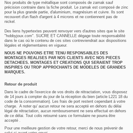
Nos produits de type métallique sont composés de zamak sauf
précision contraire dans la fiche produit. Le
zamak
est composé de zinc
pour la plus grande partie, d'aluminium, magnésium et cuivre. Ils sont
recouvert d'un flash d'argent à 4 microns et ne contiennent pas de
nickel.
Des liens hypertextes peuvent renvoyer vers d'autres sites que le site
"hobbyjoux.com". SUCRE ET CANNELLE dégage toute responsabilité
dans le cas où le contenu de ces sites contreviendrait aux dispositions
légales et réglementaires en vigueur.
NOUS NE POUVONS ETRE TENU RESPONSABLES DES
MONTAGES REALISES PAR NOS CLIENTS AVEC NOS PIECES
DETACHEES. MONTAGES ET CREATIONS QUI SERAIENT TROP
INSPIRES OU TROP APPROCHANTS DE MODELES DE GRANDES
MARQUES.
Retour de produit
Dans le cadre de l'
exercice de vos droits de rétractation, vous disposez
de 14 jours à compter du jour de la
réception du bien (article L221 18 du
code de la consommation). Les frais de port restent cependant à votre
charge. A noter qu' aucun retour ne sera accepté en dehors du délai
légal de rétractation, aucun remboursement
ne sera effectué en dehors
de ce délai. Tout colis retourné sans ce formulaire ne pourra être
accepté .
Pour une meilleure gestion de votre retour, merci de nous
prévenir de
celui ci avant votre envoi.