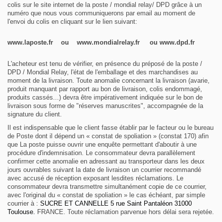
colis sur le site internet de la poste / mondial relay/ DPD grâce à un
numéro que nous vous communiquerons par email au moment de
l'envoi du colis en cliquant sur le lien suivant:
www.laposte.fr ou www.mondialrelay.fr ou www.dpd.fr
L'acheteur est tenu de vérifier, en présence du préposé de la poste /
DPD / Mondial Relay, l'état de l'emballage et des marchandises au
moment de la livraison.
Toute anomalie concernant la livraison (avarie,
produit manquant par rapport au bon de livraison, colis endommagé,
produits cassés...) devra être impérativement indiquée sur le bon de
livraison sous forme de "réserves manuscrites", accompagnée de la
signature du client.
Il est indispensable que le client fasse établir par le facteur ou le bureau
de Poste dont il dépend un
« constat de spoliation » (constat 170) afin
que La poste puisse ouvrir une enquête permettant d'aboutir à une
procédure d'indemnisation.
Le consommateur devra parallèlement
confirmer cette anomalie en adressant au transporteur dans les deux
jours ouvrables suivant la date de livraison un courrier recommandé
avec accusé de réception exposant lesdites réclamations.
Le
consommateur devra transmettre simultanément copie de ce courrier,
avec l'original du « constat de spoliation » le cas échéant, par simple
courrier à :
SUCRE ET CANNELLE 5 rue Saint Pantaléon 31000
Toulouse.
FRANCE.
Toute réclamation parvenue hors délai sera rejetée.