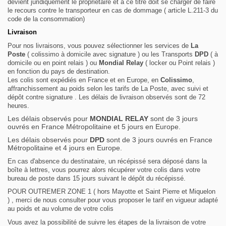
devient juridiquement le propriétaire et à ce titre doit se charger de faire
le recours contre le transporteur en cas de dommage ( article L.211-3 du
code de la consommation)
Livraison
Pour nos livraisons, vous pouvez sélectionner les services de
La
Poste
( colissimo à domicile avec signature ) ou les Transports
DPD
( à
domicile ou en point relais ) ou
Mondial Relay
( locker ou Point relais )
en fonction du pays de destination.
Les colis sont expédiés en France et en Europe, en
Colissimo
,
affranchissement au poids selon les tarifs de La Poste, avec suivi et
dépôt contre signature . Les délais de livraison observés sont de 72
heures.
Les délais observés pour
MONDIAL RELAY
sont de 3 jours
ouvrés en France Métropolitaine et 5 jours en Europe.
Les délais observés pour
DPD
sont de 3 jours ouvrés en France
Métropolitaine et 4 jours en Europe.
En cas d'absence du destinataire, un récépissé sera déposé dans la
boîte à lettres, vous pourrez alors récupérer votre colis dans votre
bureau de poste dans 15 jours suivant le dépôt du récépissé.
POUR OUTREMER ZONE 1 ( hors Mayotte et Saint Pierre et Miquelon
) , merci de nous consulter pour vous proposer le tarif en vigueur adapté
au poids et au volume de votre colis
Vous avez la possibilité de suivre les étapes de la livraison de votre