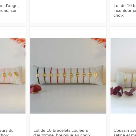
es d'ange,
Lot de 10 b
rons, sur
incontourna
choix
eurs du
Lot de 10 bracelets couleurs
Coussin av
choix
d'automne, breloque au choix
satiné et m