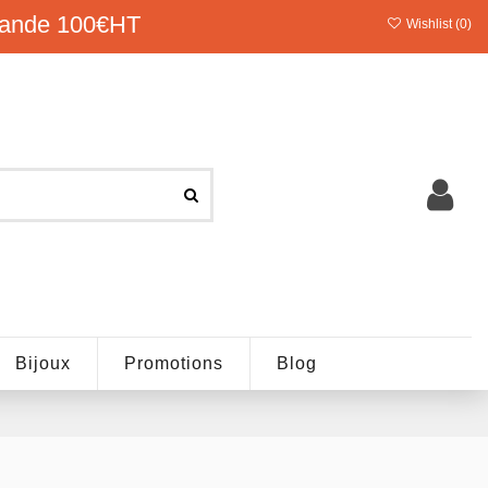
ande 100€HT
Wishlist (
0
)
Bijoux
Promotions
Blog