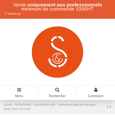
Vente
uniquement aux professionnels
minimum de commande 100€HT
Wishlist (
0
)
Menu
Rechercher
Connexion
Accueil
PROMOTIONS
LIQUIDATION -80%
Pendentif rectangle au motif ajouré,
plaqué argent 10 microns