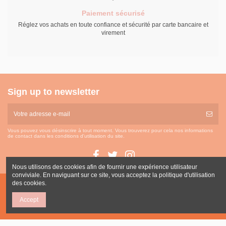
Paiement sécurisé
Réglez vos achats en toute confiance et sécurité par carte bancaire et
virement
Sign up to newsletter
Vous pouvez vous désinscrire à tout moment. Vous trouverez pour cela nos informations
de contact dans les conditions d'utilisation du site.
Nous utilisons des cookies afin de fournir une expérience utilisateur
conviviale. En naviguant sur ce site, vous acceptez la politique d'utilisation
des cookies.
Accept
Grossiste bijoux Toulouse
Contact us