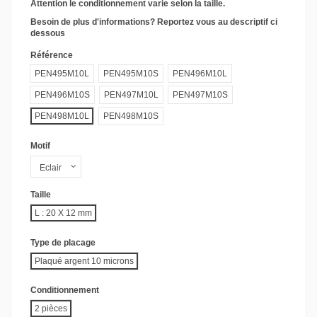
Attention le conditionnement varie selon la taille.
Besoin de plus d'informations? Reportez vous au descriptif ci
dessous
Référence
PEN495M10L
PEN495M10S
PEN496M10L
PEN496M10S
PEN497M10L
PEN497M10S
PEN498M10L
PEN498M10S
Motif
Taille
L : 20 X 12 mm
Type de placage
Plaqué argent 10 microns
Conditionnement
2 pièces