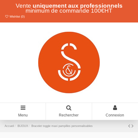
Vente
uniquement aux professionnels
minimum de commande 100€HT
Wishlist (
0
)
Menu
Rechercher
Connexion
Accueil
BIJOUX
Bracelet toggle maxi pampilles personnalisables