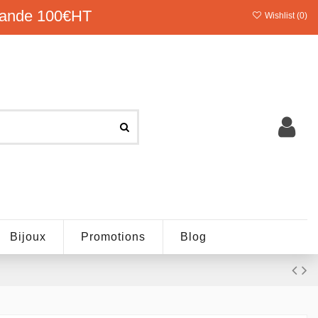
ande 100€HT
Wishlist (
0
)
Bijoux
Promotions
Blog