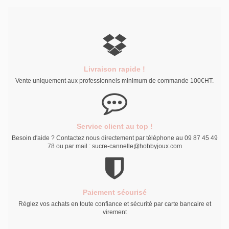
Pendentif médaille éclair
Pendentif médaille étoile
ajouré, plaqué 10 microns, en
ajourée, plaqué argent 10
3 tailles
microns, 3 tailles.
Livraison rapide !
Vente uniquement aux professionnels minimum de commande 100€HT.
Service client au top !
Besoin d'aide ? Contactez nous directement par téléphone au 09 87 45 49
78 ou par mail : sucre-cannelle@hobbyjoux.com