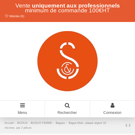
Vente
uniquement aux professionnels
minimum de commande 100€HT
Wishlist (
0
)
Menu
Rechercher
Connexion
Accueil
BIJOUX
BIJOUX FEMME
Bagues
Bague Atlas, plaqué argent 10
microns, par 2 pièces