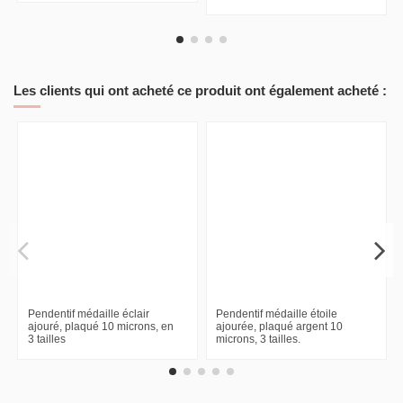
Cordon rond 2 mm fil lurex par
Pendentif rectangle au motif
10 mètres
ajouré, plaqué argent 10
microns
Les clients qui ont acheté ce produit ont également acheté :