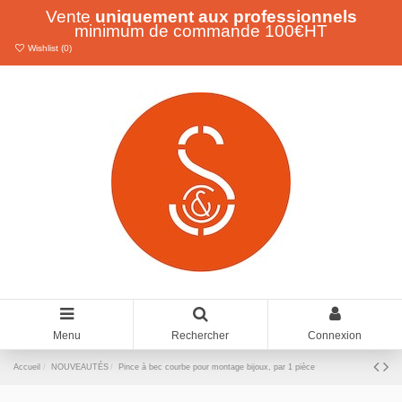
Vente
uniquement aux professionnels
minimum de commande 100€HT
Wishlist (
0
)
Menu
Rechercher
Connexion
Accueil
NOUVEAUTÉS
Pince à bec courbe pour montage bijoux, par 1 pièce