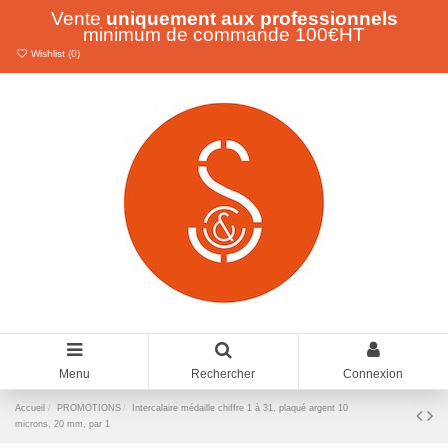
Vente
uniquement aux professionnels
minimum de commande 100€HT
Wishlist (
0
)
Menu
Rechercher
Connexion
Accueil
PROMOTIONS
Intercalaire médaille chiffre 1 à 31, plaqué argent 10
microns, 20 mm, par 1