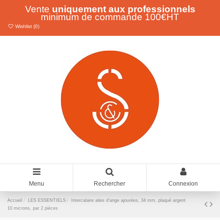
Vente
uniquement aux professionnels
minimum de commande 100€HT
Wishlist (
0
)
Menu
Rechercher
Connexion
Accueil
LES ESSENTIELS
Intercalaire ailes d'ange ajourées, 34 mm, plaqué argent
10 microns, par 2 pièces