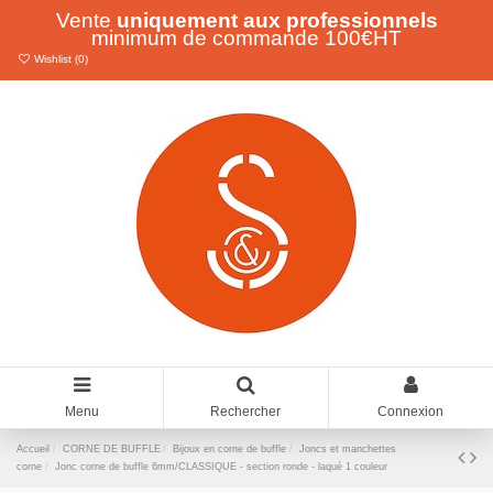
Vente
uniquement aux professionnels
minimum de commande 100€HT
Wishlist (
0
)
Menu
Rechercher
Connexion
Accueil
CORNE DE BUFFLE
Bijoux en corne de buffle
Joncs et manchettes
corne
Jonc corne de buffle 6mm/CLASSIQUE - section ronde - laqué 1 couleur