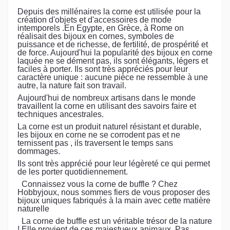
Depuis des millénaires la corne est utilisée pour la
création d'objets et d'accessoires de mode
intemporels .En Egypte, en Grèce, à Rome on
réalisait des bijoux en cornes, symboles de
puissance et de richesse, de fertilité, de prospérité et
de force. Aujourd'hui la popularité des bijoux en corne
laquée ne se dément pas, ils sont élégants, légers et
faciles à porter. Ils sont très appréciés pour leur
caractère unique : aucune pièce ne ressemble à une
autre, la nature fait son travail.
Aujourd'hui de nombreux artisans dans le monde
travaillent la corne en utilisant des savoirs faire et
techniques ancestrales.
La corne est un produit naturel résistant et durable,
les bijoux en corne ne se corrodent pas et ne
ternissent pas , ils traversent le temps sans
dommages.
Ils sont très apprécié pour leur légèreté ce qui permet
de les porter quotidiennement.
Connaissez vous la corne de buffle ? Chez
Hobbyjoux, nous sommes fiers de vous proposer des
bijoux uniques fabriqués à la main avec cette matière
naturelle
La corne de buffle est un véritable trésor de la nature
! Elle provient de ces majestueux animaux. Pas