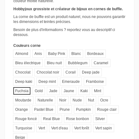
couleur moitié naturelle.
Hobbyjoux grossiste et créateur de bijoux en cornes de buffle.
La corne de buffle est un produit naturel, nous ne pouvons garantir
les dimensions et teintes précises.
Besoin de plus d'informations ? reportez vous au descriptif ci
dessous.
Couleurs corne
Almond
Anis
Baby Pink
Blanc
Bordeaux
Bleu électrique
Bleu nuit
Bubblegum
Caramel
Chocolat
Chocolat noir
Corail
Deep jade
Deep kaki
Deep mint
Emeraude
Framboise
Fuchsia
Gold
Jade
Jaune
Kaki
Mint
Moutarde
Naturelle
Noir
Nude
Nut
Ocre
Orange
Pastel Blue
Prune
Pumpkin
Rouge clair
Rouge foncé
Real Blue
Rose bonbon
Silver
Turquoise
Vert
Vert d'eau
Vert forêt
Vert sapin
Beige