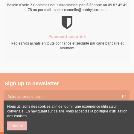
Besoin d'aide ? Contactez nous directement par téléphone au 09 87 45 49
78 ou par mail : sucre-cannelle@hobbyjoux.com
Paiement sécurisé
Réglez vos achats en toute confiance et sécurité par carte bancaire et
virement
Sign up to newsletter
Nous utilisons des cookies afin de fournir une expérience utilisateur
Vous pouvez vous désinscrire à tout moment. Vous trouverez pour cela nos informations
de contact dans les conditions d'utilisation du site.
conviviale. En naviguant sur ce site, vous acceptez la politique d'utilisation
des cookies.
Accept