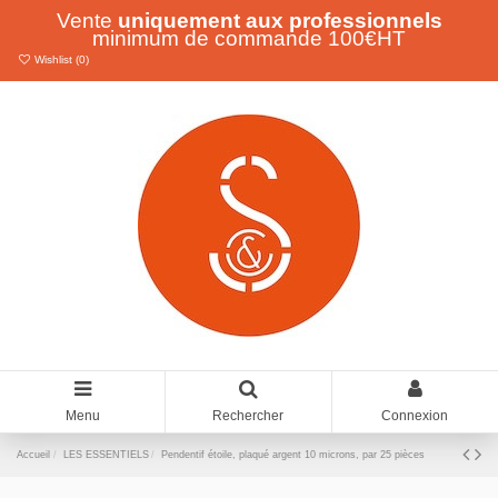
Vente
uniquement aux professionnels
minimum de commande 100€HT
Wishlist (
0
)
Menu
Rechercher
Connexion
Accueil
LES ESSENTIELS
Pendentif étoile, plaqué argent 10 microns, par 25 pièces