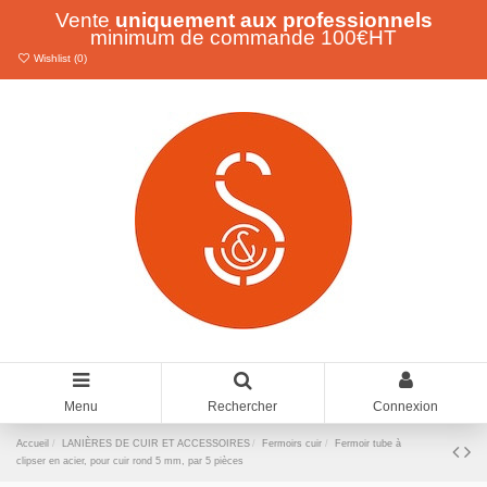
Vente
uniquement aux professionnels
minimum de commande 100€HT
Wishlist (
0
)
Menu
Rechercher
Connexion
Accueil
LANIÈRES DE CUIR ET ACCESSOIRES
Fermoirs cuir
Fermoir tube à
clipser en acier, pour cuir rond 5 mm, par 5 pièces