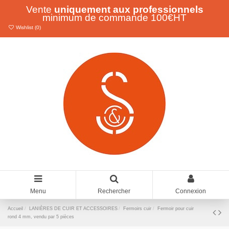
Vente
uniquement aux professionnels
minimum de commande 100€HT
Wishlist (
0
)
Menu
Rechercher
Connexion
Accueil
LANIÈRES DE CUIR ET ACCESSOIRES
Fermoirs cuir
Fermoir pour cuir
rond 4 mm, vendu par 5 pièces