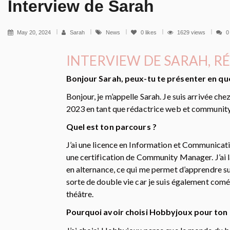
Interview de Sarah
May 20, 2024
Sarah
News
0
likes
1629 views
0
INTERVIEW DE SARAH, R
Bonjour Sarah, peux-tu te présenter en qu
Bonjour, je m’appelle Sarah. Je suis arrivée 
2023 en tant que rédactrice web et community
Quel est ton parcours ?
J’ai une licence en Information et Communicati
une certification de Community Manager. J’ai l
en alternance, ce qui me permet d’apprendre sur
sorte de double vie car je suis également com
théâtre.
Pourquoi avoir choisi Hobbyjoux pour ton 