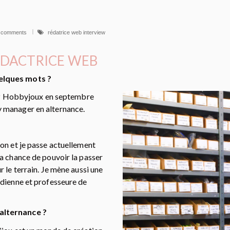
 comments
rédatrice web interview
ÉDACTRICE WEB
elques mots ?
chez Hobbyjoux en septembre
 manager en alternance.
on et je passe actuellement
a chance de pouvoir la passer
 le terrain. Je mène aussi une
édienne et professeure de
alternance ?