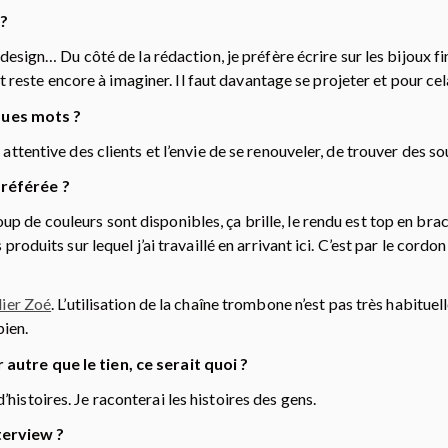
 ?
e design… Du côté de la rédaction, je préfère écrire sur les bijoux f
tout reste encore à imaginer. Il faut davantage se projeter et pour ce
ues mots ?
 attentive des clients et l’envie de se renouveler, de trouver des so
préférée ?
up de couleurs sont disponibles, ça brille, le rendu est top en br
 produits sur lequel j’ai travaillé en arrivant ici. C’est par le cordo
lier Zoé
. L’utilisation de la chaîne trombone n’est pas très habitue
bien.
autre que le tien, ce serait quoi ?
histoires. Je raconterai les histoires des gens.
terview ?