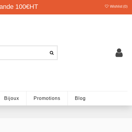
ande 100€HT
Wishlist (
0
)
Bijoux
Promotions
Blog