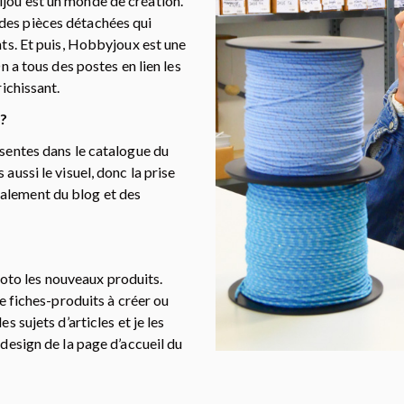
ijou est un monde de création.
des pièces détachées qui
ents. Et puis, Hobbyjoux est une
On a tous des postes en lien les
richissant.
?
ésentes dans le catalogue du
aussi le visuel, donc la prise
galement du blog et des
to les nouveaux produits.
de fiches-produits à créer ou
s sujets d’articles et je les
 design de la page d’accueil du