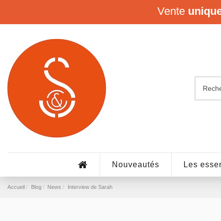
Vente
uniqu
Nouveautés
Les essen
Accueil
Blog
News
Interview de Sarah