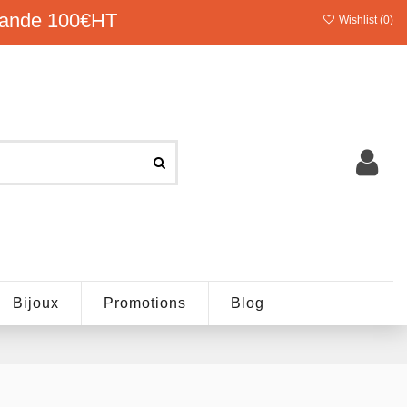
ande 100€HT
Wishlist (
0
)
Bijoux
Promotions
Blog