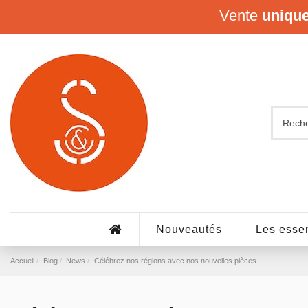
Vente
uniqu
Nouveautés
Les essen
Accueil
Blog
News
Célébrez nos régions avec nos nouvelles pièces