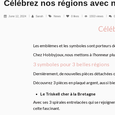
Célébrez nos régions avec 
June 12, 2024
Sarah
News
0
likes
1553 views
Céléb
Les emblèmes et les symboles sont porteurs de 
Chez Hobbyjoux, nous mettons à l’honneur pl
3 symboles pour 3 belles régions
Dernièrement, de nouvelles pièces détachées o
Découvrez 3 pièces en plaqué argent, aussi bie
Le Triskell cher à la Bretagne
Avec ses 3 spirales entrelacées qui se rejoignen
celte fascinant.