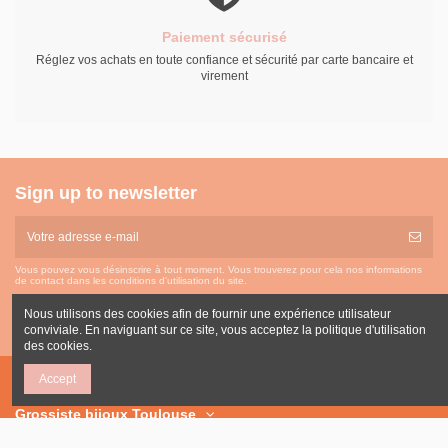
Paiement sécurisé
Réglez vos achats en toute confiance et sécurité par carte bancaire et
virement
Sign up to newsletter
Vous pouvez vous désinscrire à tout moment. Vous trouverez pour cela nos informations
de contact dans les conditions d'utilisation du site.
Nous utilisons des cookies afin de fournir une expérience utilisateur
conviviale. En naviguant sur ce site, vous acceptez la politique d'utilisation
des cookies.
Accept
Grossiste bijoux Toulouse